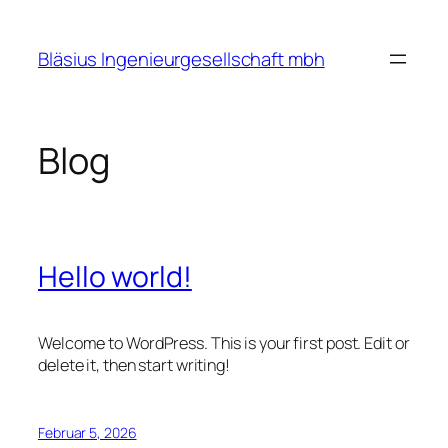
Zum
Inhalt
Bläsius Ingenieurgesellschaft mbh
springen
Blog
Hello world!
Welcome to WordPress. This is your first post. Edit or
delete it, then start writing!
Februar 5, 2026